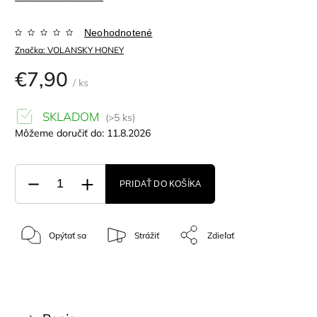
Neohodnotené
Značka:
VOLANSKY HONEY
€7,90
/ ks
SKLADOM
(>5 ks)
Môžeme doručiť do:
11.8.2026
PRIDAŤ DO KOŠÍKA
Opýtať sa
Strážiť
Zdieľať