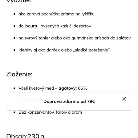
ako zdravá pochúťka priamo na lyžičku
do jogurtu, ovsených kaší či dezertov
na syrový tanier alebo ako gurmánska prísada do šalátov
ideálny aj ako darček alebo „sladké potešenie“
Zloženie:
Včelí kvetový med –
agátový
: 65 %
Vlašské orechy
: 35 %
Doprava zdarma od 79€
Bez konzervantov, farbív a aróm
Obsah:230 g