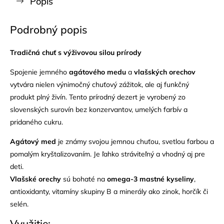
Popis
Podrobný popis
Tradičná chuť s výživovou silou prírody
Spojenie jemného
agátového medu
a
vlašských orechov
vytvára nielen výnimočný chuťový zážitok, ale aj funkčný
produkt plný živín. Tento prírodný dezert je vyrobený zo
slovenských surovín bez konzervantov, umelých farbív a
pridaného cukru.
Agátový med
je známy svojou jemnou chuťou, svetlou farbou a
pomalým kryštalizovaním. Je ľahko stráviteľný a vhodný aj pre
deti.
Vlašské orechy
sú bohaté na
omega-3 mastné kyseliny
,
antioxidanty, vitamíny skupiny B a minerály ako zinok, horčík či
selén.
Využitie: