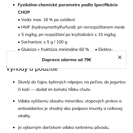
Fyzikálno-chemické parametre podľa špecifikácie
CHOP
• Voda: max. 18 % po ustálení
• HMF (hydroxymethylfurfural): pri nerozpúšťanom mede
≤ 5 mg/kg, pri rozpúšťaní po kryštalizácii ≤ 15 mg/kg
• Sacharóza: ≤ 5 g / 100 g
• Glukóza + fruktóza: minimálne 60 %
• Elektro-
vodivosť: minimálne 90 mS/m
Doprava zdarma od 79€
Výhody a použitie
Skvelý do čajov, bylinných nápojov, na pečivo, do jogurtov
či kaší — dodať im bohatú hĺbku chute.
Vďaka vyššiemu obsahu minerálov, stopových prvkov a
antioxidantov je vhodný ako podpora imunity a celkovej
vitality.
Je výborným darčekom vďaka raritnému pôvodu,