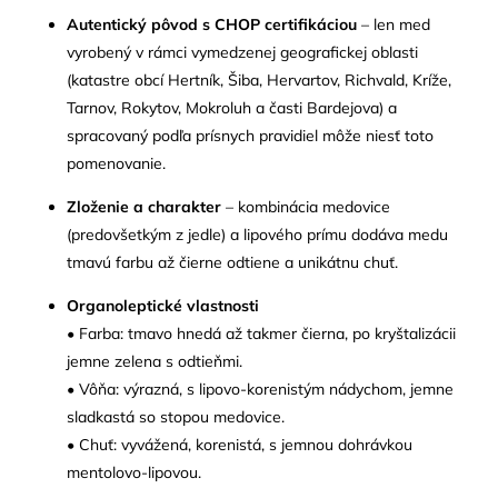
Autentický pôvod s CHOP certifikáciou
– len med
vyrobený v rámci vymedzenej geografickej oblasti
(katastre obcí Hertník, Šiba, Hervartov, Richvald, Kríže,
Tarnov, Rokytov, Mokroluh a časti Bardejova) a
spracovaný podľa prísnych pravidiel môže niesť toto
pomenovanie.
Zloženie a charakter
– kombinácia medovice
(predovšetkým z jedle) a lipového prímu dodáva medu
tmavú farbu až čierne odtiene a unikátnu chuť.
Organoleptické vlastnosti
• Farba: tmavo hnedá až takmer čierna, po kryštalizácii
jemne zelena s odtieňmi.
• Vôňa: výrazná, s lipovo-korenistým nádychom, jemne
sladkastá so stopou medovice.
• Chuť: vyvážená, korenistá, s jemnou dohrávkou
mentolovo-lipovou.