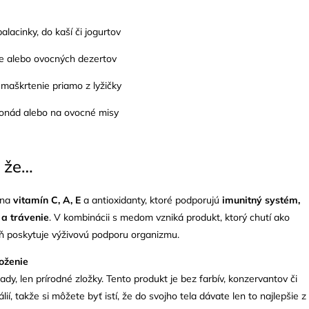
alacinky, do kaší či jogurtov
e alebo ovocných dezertov
maškrtenie priamo z lyžičky
monád alebo na ovocné misy
, že…
 na
vitamín C, A, E
a antioxidanty, ktoré podporujú
imunitný systém,
 a trávenie
. V kombinácii s medom vzniká produkt, ktorý chutí ako
eň poskytuje výživovú podporu organizmu.
loženie
dy, len prírodné zložky. Tento produkt je bez farbív, konzervantov či
ií, takže si môžete byť istí, že do svojho tela dávate len to najlepšie z