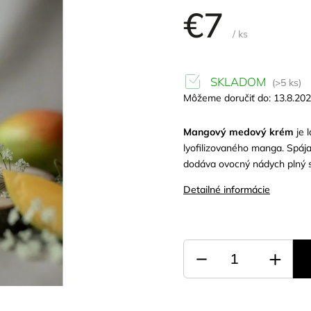
€7
/ ks
SKLADOM
(>5 ks)
Môžeme doručiť do:
13.8.20
Mangový medový krém
je 
lyofilizovaného manga. Spáj
dodáva ovocný nádych plný sl
Detailné informácie