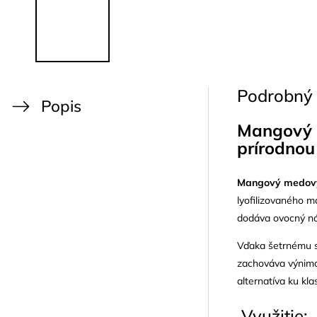
Podrobný 
Popis
Mangový 
prírodnou
Mangový medov
lyofilizovaného 
dodáva ovocný nád
Vďaka šetrnému s
zachováva výnimoč
alternatíva ku kl
Využitie: