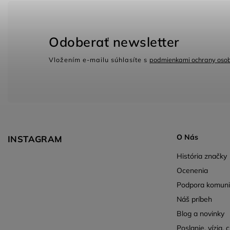
Odoberať newsletter
Vložením e-mailu súhlasíte s
podmienkami ochrany oso
O Nás
INSTAGRAM
História značky
Ocenenia
Podpora komunit
Náš príbeh
Blog a novinky
Poslanie, vízia, c