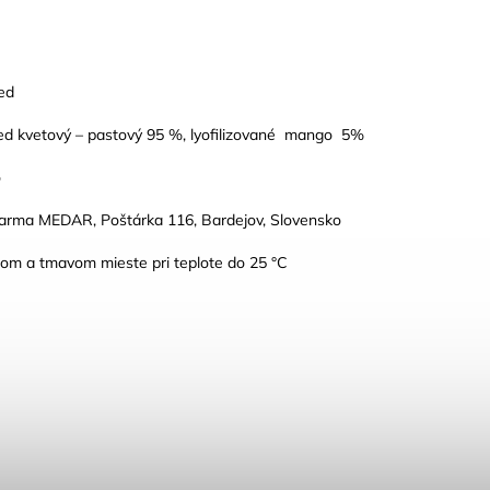
ed
ed kvetový – pastový 95 %, lyofilizované mango 5%
o
farma MEDAR, Poštárka 116, Bardejov, Slovensko
hom a tmavom mieste pri teplote do 25 °C