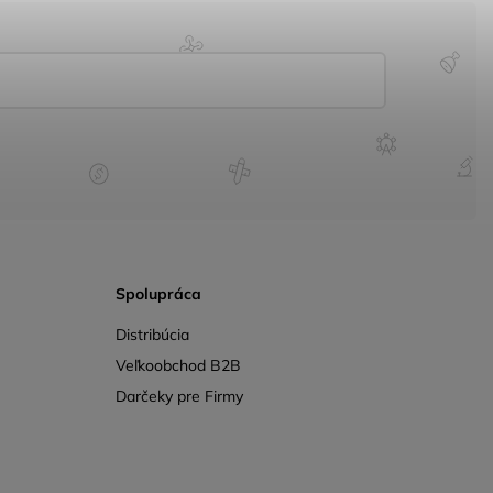
Spolupráca
Distribúcia
Veľkoobchod B2B
Darčeky pre Firmy