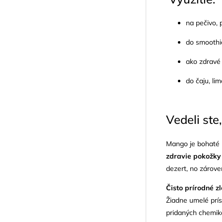
na pečivo, p
do smoothi
ako zdravé 
do čaju, li
Vedeli ste
Mango je bohaté
zdravie pokožky
dezert, no zárov
Čisto prírodné z
Žiadne umelé prísa
pridaných chemikál