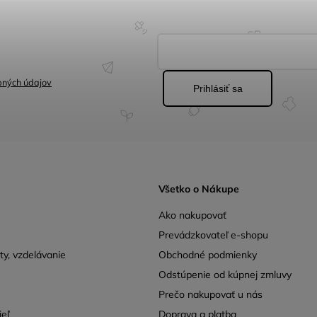
bných údajov
Prihlásiť sa
Všetko o Nákupe
Ako nakupovať
Prevádzkovateľ e-shopu
y, vzdelávanie
Obchodné podmienky
Odstúpenie od kúpnej zmluvy
Prečo nakupovať u nás
ieľ
Doprava a platba