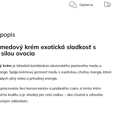
Opýtať sa
popis
medový krém e
xotická sladkosť s
 silou ovocia
ý krém
je lahodná kombinácia slovenského pastového medu a
manga. Spája krémovú jemnosť medu s exotickou chuťou manga, ktoré
ych plný slnka a prírodnej energie.
pracovaniu bez konzervantov a pridaného cukru si tento krém
nú kvalitu a je vhodný pre celú rodinu – ako chutná a zdravšia
asickým nátierkam.