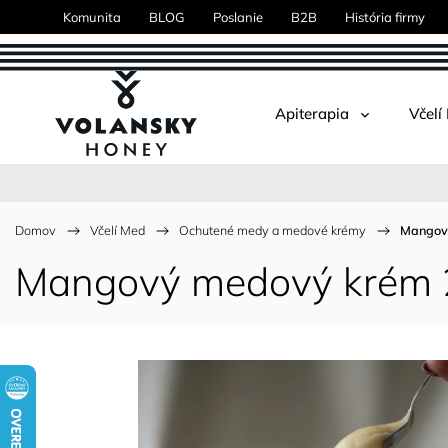
Komunita
BLOG
Poslanie
B2B
História firmy
Apiterapia
Včelí
Domov
/
Včelí Med
/
Ochutené medy a medové krémy
/
Mangov
Mangový medový krém