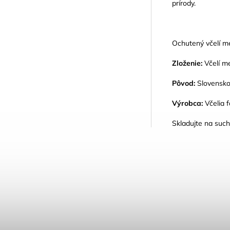
prírody.
Ochutený včelí m
Zloženie:
Včelí m
Pôvod:
Slovensk
Výrobca:
Včelia 
Skladujte na suc