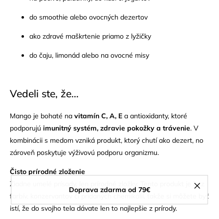
do smoothie alebo ovocných dezertov
ako zdravé maškrtenie priamo z lyžičky
do čaju, limonád alebo na ovocné misy
Vedeli ste, že…
Mango je bohaté na
vitamín C, A, E
a antioxidanty, ktoré
podporujú
imunitný systém, zdravie pokožky a trávenie
. V
kombinácii s medom vzniká produkt, ktorý chutí ako dezert, no
zároveň poskytuje výživovú podporu organizmu.
Čisto prírodné zloženie
Žiadne umelé prísady, len prírodné zložky. Tento produkt je bez
Doprava zdarma od 79€
farbív, konzervantov či pridaných chemikálií, takže si môžete byť
istí, že do svojho tela dávate len to najlepšie z prírody.