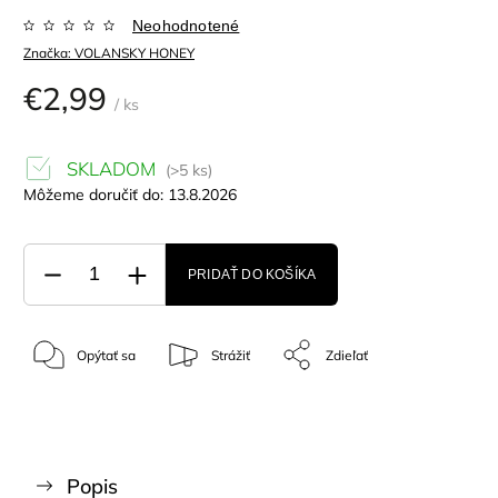
Neohodnotené
Značka:
VOLANSKY HONEY
€2,99
/ ks
SKLADOM
(>5 ks)
Môžeme doručiť do:
13.8.2026
PRIDAŤ DO KOŠÍKA
Opýtať sa
Strážiť
Zdieľať
Popis