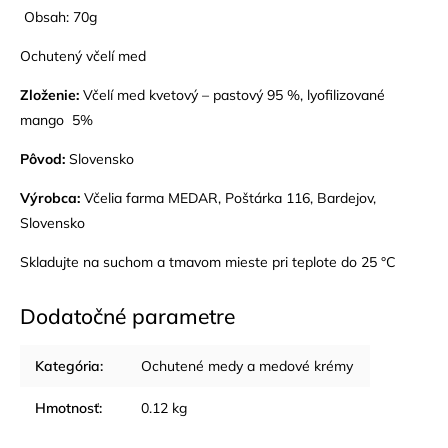
Obsah: 70g
Ochutený včelí med
Zloženie:
Včelí med kvetový – pastový 95 %, lyofilizované
mango 5%
Pôvod:
Slovensko
Výrobca:
Včelia farma MEDAR, Poštárka 116, Bardejov,
Slovensko
Skladujte na suchom a tmavom mieste pri teplote do 25 °C
Dodatočné parametre
Kategória
:
Ochutené medy a medové krémy
Hmotnosť
:
0.12 kg