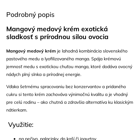
Podrobný popis
Mangový medový krém e
xotická
sladkosť s prírodnou silou ovocia
Mangový medový krém
je lahodná kombinácia slovenského
pastového medu a lyofilizovaného manga. Spája krémovú
jemnosť medu s exotickou chuťou manga, ktoré dodáva ovocný
nádych plný slnka a prírodnej energie.
Vďaka šetrnému spracovaniu bez konzervantov a pridaného
cukru si tento krém zachováva výnimočnú kvalitu a je vhodný
pre celú rodinu – ako chutná a zdravšia alternatíva ku klasickým
nátierkam.
Využitie:
na pečivo, palacinky, do kaší či jogurtov