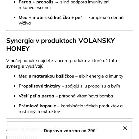
Perga + propolis
→ silná podpora imunity pri
rekonvalescencii
Med + materská kašička + peľ
→ komplexná denná
výživa
Synergia v produktoch VOLANSKY
HONEY
V našej ponuke nájdete viacero produktov, ktoré už túto
synergiu
využívajú:
Med s materskou kašičkou
– elixír energie a imunity
Propolisové tinktúry
– spájajú silu propolisu a bylín
Včelí peľ a perga
– prírodná vitamínová bomba
Prémiové kapsule
– kombinácia včelích produktov a
rastlinných extraktov
Ako užívať kombinácie včelích
Doprava zdarma od 79€
produktov