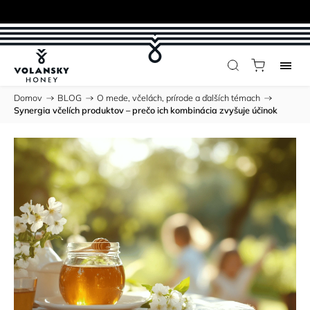
Domov
/
BLOG
/
O mede, včelách, prírode a ďalších témach
/
Synergia včelích produktov – prečo ich kombinácia zvyšuje účinok