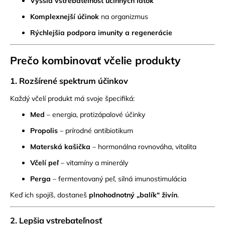
Vyššia vstrebateľnosť účinných látok
Komplexnejší účinok
na organizmus
Rýchlejšia podpora imunity a regenerácie
Prečo kombinovať včelie produkty
1.
Rozšírené spektrum účinkov
Každý včelí produkt má svoje špecifiká:
Med
– energia, protizápalové účinky
Propolis
– prírodné antibiotikum
Materská kašička
– hormonálna rovnováha, vitalita
Včelí peľ
– vitamíny a minerály
Perga
– fermentovaný peľ, silná imunostimulácia
Keď ich spojíš, dostaneš
plnohodnotný „balík“ živín
.
2.
Lepšia vstrebateľnosť