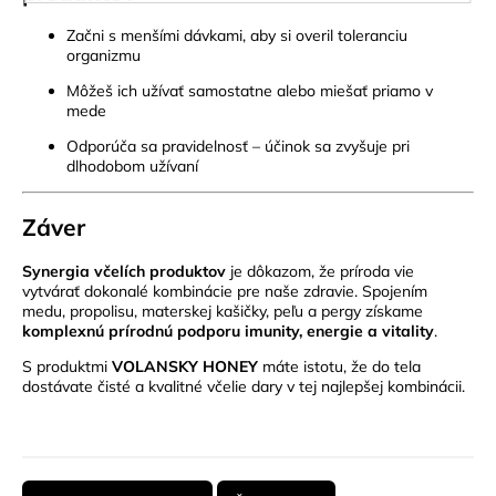
Začni s menšími dávkami, aby si overil toleranciu
organizmu
Môžeš ich užívať samostatne alebo miešať priamo v
mede
Odporúča sa pravidelnosť – účinok sa zvyšuje pri
dlhodobom užívaní
Záver
Synergia včelích produktov
je dôkazom, že príroda vie
vytvárať dokonalé kombinácie pre naše zdravie. Spojením
medu, propolisu, materskej kašičky, peľu a pergy získame
komplexnú prírodnú podporu imunity, energie a vitality
.
S produktmi
VOLANSKY HONEY
máte istotu, že do tela
dostávate čisté a kvalitné včelie dary v tej najlepšej kombinácii.