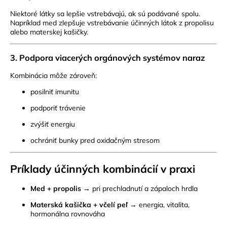
Niektoré látky sa lepšie vstrebávajú, ak sú podávané spolu.
Napríklad med zlepšuje vstrebávanie účinných látok z propolisu
alebo materskej kašičky.
3.
Podpora viacerých orgánových systémov naraz
Kombinácia môže zároveň:
posilniť imunitu
podporiť trávenie
zvýšiť energiu
ochrániť bunky pred oxidačným stresom
Príklady účinných kombinácií v praxi
Med + propolis
→ pri prechladnutí a zápaloch hrdla
Materská kašička + včelí peľ
→ energia, vitalita,
hormonálna rovnováha