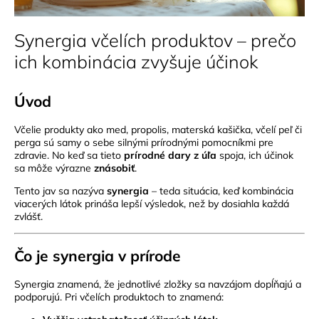
Synergia včelích produktov – prečo
ich kombinácia zvyšuje účinok
Úvod
Včelie produkty ako med, propolis, materská kašička, včelí peľ či
perga sú samy o sebe silnými prírodnými pomocníkmi pre
zdravie. No keď sa tieto
prírodné dary z úľa
spoja, ich účinok
sa môže výrazne
znásobiť
.
Tento jav sa nazýva
synergia
– teda situácia, keď kombinácia
viacerých látok prináša lepší výsledok, než by dosiahla každá
zvlášť.
Čo je synergia v prírode
Synergia znamená, že jednotlivé zložky sa navzájom dopĺňajú a
podporujú. Pri včelích produktoch to znamená: