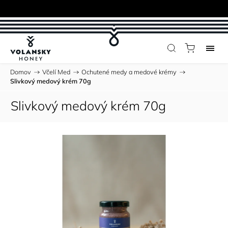
Domov
/
Včelí Med
/
Ochutené medy a medové krémy
/
Slivkový medový krém 70g
Slivkový medový krém 70g