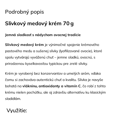
Podrobný popis
Slivkový medový krém 70 g
Jemná sladkosť s nádychom ovocnej tradície
Slivkový medový krém
je výnimočné spojenie krémového
pastového medu a sušenej slivky (lyofilizované ovocie), ktoré
spolu vytvárajú vyváženú chuť – jemne sladkú, ovocnú, s
prirodzenou kyselkavosťou typickou pre zrelé slivky.
Krém je vyrobený bez konzervantov a umelých aróm, vďaka
čomu si zachováva autentickú chuť a kvalitu. Slivka je navyše
bohatá na
vlákninu, antioxidanty a vitamín C
, čo robí z tohto
krému nielen pochúťku, ale aj zdravšiu alternatívu ku klasickým
sladidlám.
Využitie: