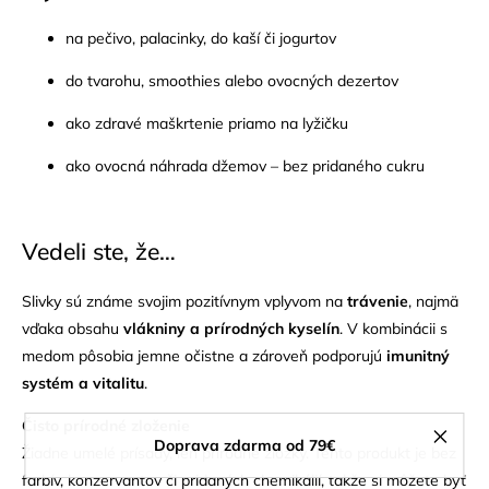
na pečivo, palacinky, do kaší či jogurtov
do tvarohu, smoothies alebo ovocných dezertov
ako zdravé maškrtenie priamo na lyžičku
ako ovocná náhrada džemov – bez pridaného cukru
Vedeli ste, že…
Slivky sú známe svojim pozitívnym vplyvom na
trávenie
, najmä
vďaka obsahu
vlákniny a prírodných kyselín
. V kombinácii s
medom pôsobia jemne očistne a zároveň podporujú
imunitný
systém a vitalitu
.
Čisto prírodné zloženie
Doprava zdarma od 79€
Žiadne umelé prísady, len prírodné zložky. Tento produkt je bez
farbív, konzervantov či pridaných chemikálií, takže si môžete byť