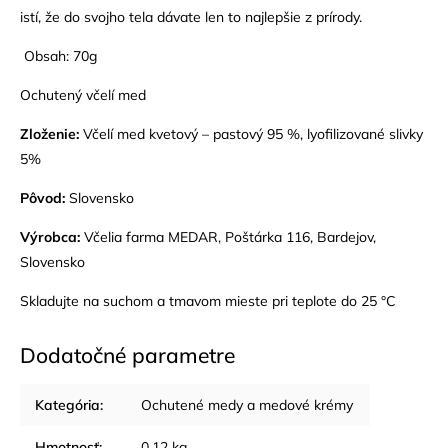
istí, že do svojho tela dávate len to najlepšie z prírody.
Obsah: 70g
Ochutený včelí med
Zloženie:
Včelí med kvetový – pastový 95 %, lyofilizované slivky
5%
Pôvod:
Slovensko
Výrobca:
Včelia farma MEDAR, Poštárka 116, Bardejov,
Slovensko
Skladujte na suchom a tmavom mieste pri teplote do 25 °C
Dodatočné parametre
Kategória
:
Ochutené medy a medové krémy
Hmotnosť
:
0.12 kg