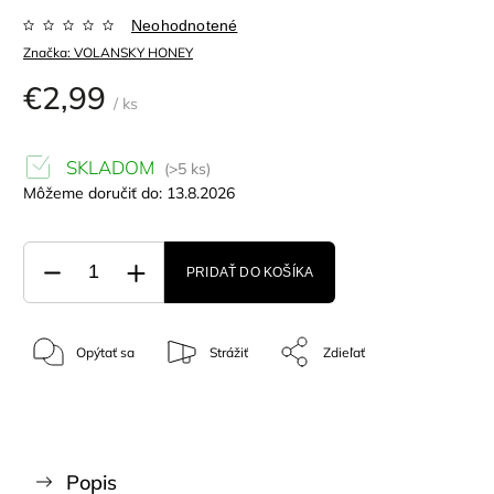
Neohodnotené
Značka:
VOLANSKY HONEY
€2,99
/ ks
SKLADOM
(>5 ks)
Môžeme doručiť do:
13.8.2026
PRIDAŤ DO KOŠÍKA
Opýtať sa
Strážiť
Zdieľať
Popis