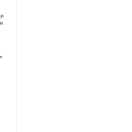
 je
la
je