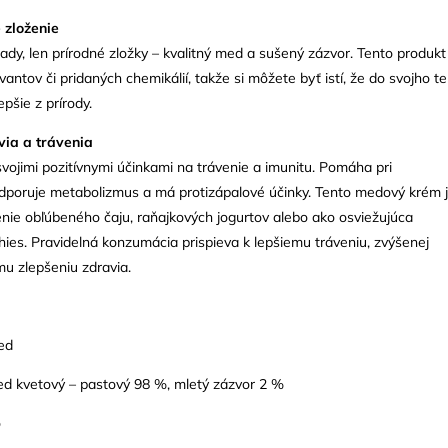
 zloženie
ady, len prírodné zložky – kvalitný med a sušený zázvor. Tento produkt
vantov či pridaných chemikálií, takže si môžete byť istí, že do svojho te
epšie z prírody.
ia a trávenia
vojimi pozitívnymi účinkami na trávenie a imunitu. Pomáha pri
odporuje metabolizmus a má protizápalové účinky. Tento medový krém 
nie obľúbeného čaju, raňajkových jogurtov alebo ako osviežujúca
ies. Pravidelná konzumácia prispieva k lepšiemu tráveniu, zvýšenej
mu zlepšeniu zdravia.
ed
ed kvetový – pastový 98 %, mletý zázvor 2 %
o