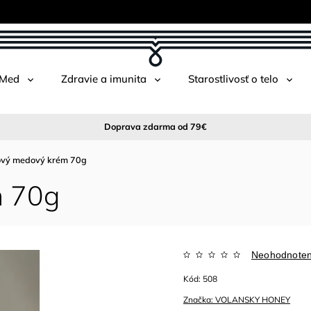
 Med
Zdravie a imunita
Starostlivosť o telo
Doprava zdarma od 79€
ový medový krém 70g
m 70g
Neohodnote
Kód:
508
Značka:
VOLANSKY HONEY