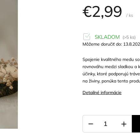
€2,99
/ ks
SKLADOM
(>5 ks)
Môžeme doručiť do:
13.8.20
Spojenie kvalitného medu so
rovnováhu medzi sladkou a k
účinky, ktoré podporujú tráv
na živiny, ponúka tento prod
Detailné informácie