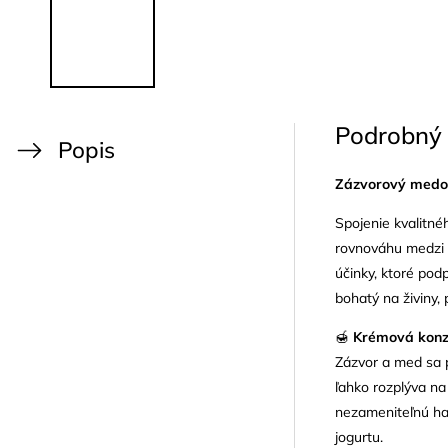
Podrobný 
Popis
Zázvorový medo
Spojenie kvalitné
rovnováhu medzi s
účinky, ktoré pod
bohatý na živiny,
🍯
Krémová konzi
Zázvor a med sa p
ľahko rozplýva na
nezameniteľnú har
jogurtu.