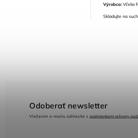
Výrobca:
Včelia 
Skladujte na suc
Odoberať newsletter
Vložením e-mailu súhlasíte s
podmienkami ochrany oso