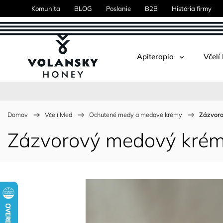
Komunita
BLOG
Poslanie
B2B
História firmy
Apiterapia
Včelí
Domov
/
Včelí Med
/
Ochutené medy a medové krémy
/
Zázvor
Zázvorový medový kré