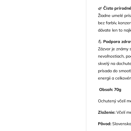
🌿
Čisto prírodné
Žiadne umelé prís
bez farbív, konzer
dávate len to najl
💪
Podpora zdrav
Zázvor je známy s
nevoľnostiach, p
skvelý na dochute
prísada do smooth
energii a celkové
Obsah: 70g
Ochutený včelí m
Zloženie:
Včelí m
Pôvod:
Slovensk