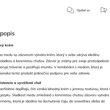
Opýtať sa
popis
vý krém
ho medu so zázvorom vytvára krém, ktorý v sebe ukrýva ideálnu
ladkou a korenistou chuťou. Zázvor je známy pre svoje protizápalové
porujú trávenie a posilňujú imunitu. V kombinácii s medom, ktorý je
 ponúka tento produkt jedinečnú podporu pre vaše zdravie.
stencia a vyvážená chuť
erfektne dopĺňajú, čím vzniká lahodný krém s jemnou textúrou, ktorá 
 jazyku. Sladkosť medu zmiešaná s korenistou chuťou zázvoru vytvára
móniu, ktorá je ideálna na dochutenie čaju, do smoothies alebo do