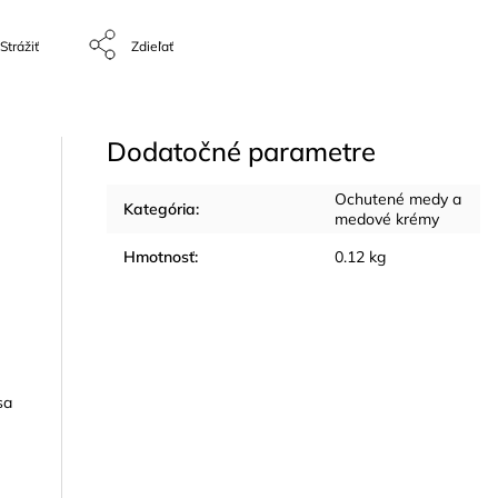
Strážiť
Zdieľať
Dodatočné parametre
Ochutené medy a
Kategória
:
medové krémy
Hmotnosť
:
0.12 kg
sa