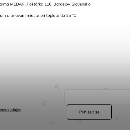
farma MEDAR, Poštárka 116, Bardejov, Slovensko
hom a tmavom mieste pri teplote do 25 °C
bných údajov
Prihlásiť sa